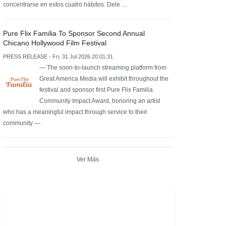
concentrarse en estos cuatro hábitos. Dele …
Pure Flix Familia To Sponsor Second Annual
Chicano Hollywood Film Festival
PRESS RELEASE - Fri, 31 Jul 2026 20:01:31
— The soon-to-launch streaming platform from
Great America Media will exhibit throughout the
festival and sponsor first Pure Flix Familia
Community Impact Award, honoring an artist
who has a meaningful impact through service to their
community —
Ver Más