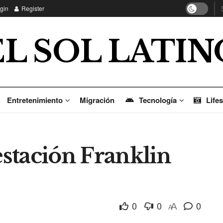
gin
Register
EL SOL LATIN
Entretenimiento
Migración
Tecnología
Lifes
estación Franklin
0
0
0
A
A