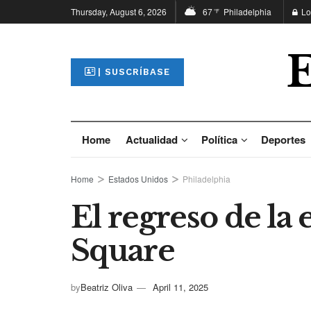
Thursday, August 6, 2026
67
Philadelphia
Lo
°F
| SUSCRÍBASE
Home
Actualidad
Política
Deportes
Home
Estados Unidos
Philadelphia
El regreso de la 
Square
by
Beatriz Oliva
April 11, 2025