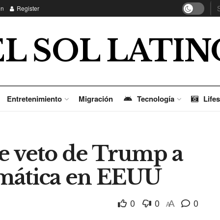
in
Register
EL SOL LATIN
Entretenimiento
Migración
Tecnología
Lifes
e veto de Trump a
omática en EEUU
0
0
0
A
A