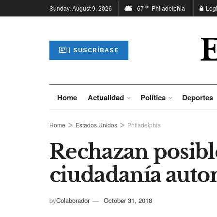
Sunday, August 9, 2026
67
Philadelphia
Log
°F
| SUSCRÍBASE
Home
Actualidad
Política
Deportes
Home
Estados Unidos
Philadelphia
Rechazan posibl
ciudadanía aut
by
Colaborador
October 31, 2018