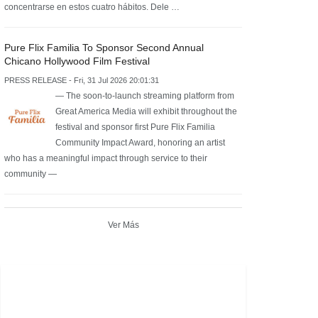
concentrarse en estos cuatro hábitos. Dele …
Pure Flix Familia To Sponsor Second Annual
Chicano Hollywood Film Festival
PRESS RELEASE - Fri, 31 Jul 2026 20:01:31
— The soon-to-launch streaming platform from
Great America Media will exhibit throughout the
festival and sponsor first Pure Flix Familia
Community Impact Award, honoring an artist
who has a meaningful impact through service to their
community —
Ver Más