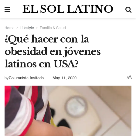
EL SOL LATINO
Home
Lifestyle
Familia & Salud
¿Qué hacer con la
obesidad en jóvenes
latinos en USA?
A
by
Columnista Invitado
May 11, 2020
A