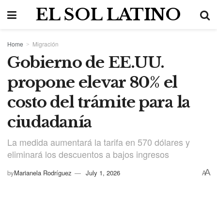
EL SOL LATINO
Home
Migración
Gobierno de EE.UU.
propone elevar 80% el
costo del trámite para la
ciudadanía
La medida aumentará la tarifa en 570 dólares y
eliminará los descuentos a bajos ingresos
A
by
Marianela Rodríguez
July 1, 2026
A