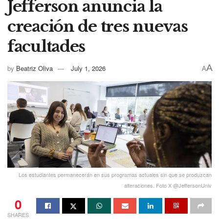
Jefferson anuncia la
creación de tres nuevas
facultades
A
by
Beatriz Oliva
July 1, 2026
A
Los estudiantes permanecerán en sus programas actuales sin que se produzcan
alteraciones. Foto X @JeffersonUniv
0
SHARES