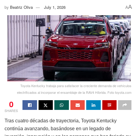
A
by
Beatriz Oliva
July 1, 2026
A
Toyota Kentucky trabaja para satisfacer la creciente demanda de vehículos
electrificados al incorporar el ensamblaje de la RAV4 Híbrida. Foto toyota.com
0
SHARES
Tras cuatro décadas de trayectoria, Toyota Kentucky
continúa avanzando, basándose en un legado de