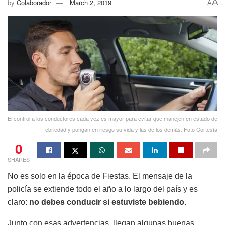
A
by
Colaborador
March 2, 2019
A
El control a los conductores cada vez es mayor para evitar que manejen en estado de
ebriedad y pongan en riesgo su vida y las de los demás. Foto Cortesía
0
SHARES
No es solo en la época de Fiestas. El mensaje de la
policía se extiende todo el año a lo largo del país y es
claro:
no debes conducir si estuviste bebiendo.
Junto con esas advertencias, llegan algunas buenas