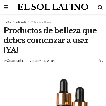
EL SOL LATINO
Home
Lifestyle
Moda & Belleza
Productos de belleza que
debes comenzar a usar
¡YA!
A
by
Colaborador
January 13, 2019
A