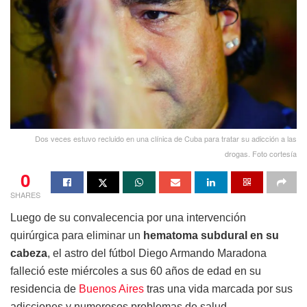
Dos veces estuvo recluido en una clínica de Cuba para tratar su adicción a las
drogas. Foto cortesía
0
SHARES
Luego de su convalecencia por una intervención
quirúrgica para eliminar un
hematoma subdural en su
cabeza
, el astro del fútbol Diego Armando Maradona
falleció este miércoles a sus 60 años de edad en su
residencia de
Buenos Aires
tras una vida marcada por sus
adicciones y numerosos problemas de salud.