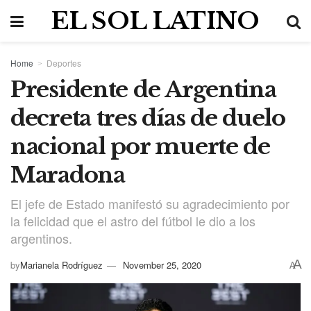
EL SOL LATINO
Home
Deportes
Presidente de Argentina
decreta tres días de duelo
nacional por muerte de
Maradona
El jefe de Estado manifestó su agradecimiento por
la felicidad que el astro del fútbol le dio a los
argentinos.
A
by
Marianela Rodríguez
November 25, 2020
A