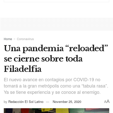
Home
Coronavirus
Una pandemia “reloaded”
se cierne sobre toda
Filadelfia
El nuevo avance en contagios por COVID-19 no
tomará a la gran metrópolis como una “tabula rasa”.
Ya se tiene experiencia y se conoce al enemigo.
A
by
Redacción El Sol Latino
November 25, 2020
A