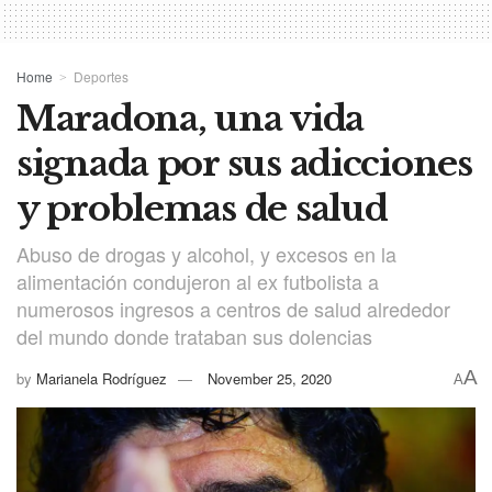
Home
Deportes
Maradona, una vida
signada por sus adicciones
y problemas de salud
Abuso de drogas y alcohol, y excesos en la
alimentación condujeron al ex futbolista a
numerosos ingresos a centros de salud alrededor
del mundo donde trataban sus dolencias
A
by
Marianela Rodríguez
November 25, 2020
A