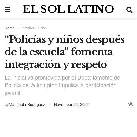
EL SOL LATINO
Home
Estados Unidos
“Policías y niños después
de la escuela” fomenta
integración y respeto
La iniciativa promovida por el Departamento de
Policía de Wilmington impulsa la participación
juvenil
A
by
Marianela Rodríguez
November 22, 2022
A