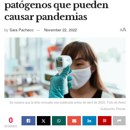
patógenos que pueden
causar pandemias
A
by
Sara Pacheco
November 22, 2022
A
Se espera que la lista revisada sea publicada antes de abril de 2023. Foto de Ketut
Subiyanto/ Pexels
0
SHARES