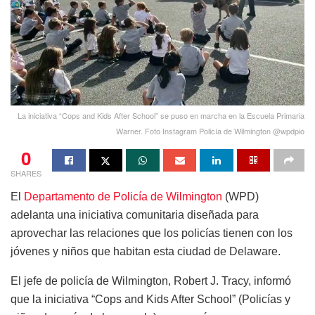
La iniciativa “Cops and Kids After School” se puso en marcha en la Escuela Primaria
Warner. Foto Instagram Policía de Wilmington @wpdpio
0
SHARES
El
Departamento de Policía de Wilmington
(WPD)
adelanta una iniciativa comunitaria diseñada para
aprovechar las relaciones que los policías tienen con los
jóvenes y niños que habitan esta ciudad de Delaware.
El jefe de policía de Wilmington, Robert J. Tracy, informó
que la iniciativa “Cops and Kids After School” (Policías y