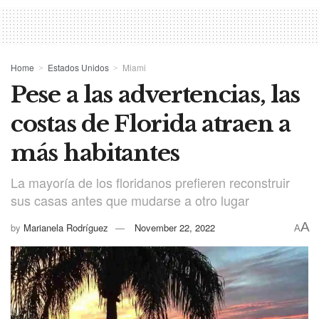
Home
Estados Unidos
Miami
Pese a las advertencias, las
costas de Florida atraen a
más habitantes
La mayoría de los floridanos prefieren reconstruir
sus casas antes que mudarse a otro lugar
A
by
Marianela Rodríguez
November 22, 2022
A