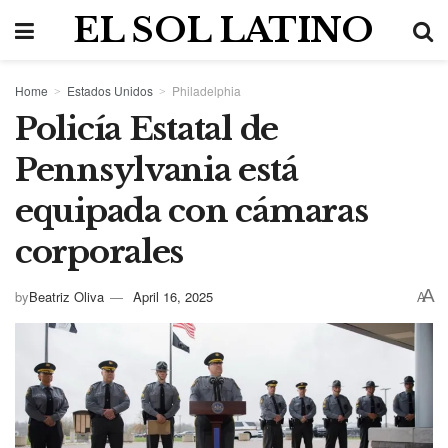
EL SOL LATINO
Home
Estados Unidos
Philadelphia
Policía Estatal de
Pennsylvania está
equipada con cámaras
corporales
A
by
Beatriz Oliva
April 16, 2025
A