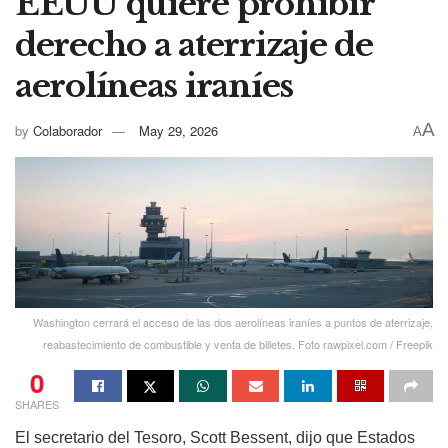
EEUU quiere prohibir
derecho a aterrizaje de
aerolíneas iraníes
A
by
Colaborador
May 29, 2026
A
Washington cerrará el acceso de las dos aerolíneas iraníes a puntos de aterrizaje,
reabastecimiento de combustible y venta de billetes. Foto rawpixel.com / Freepik
0
SHARES
El secretario del Tesoro, Scott Bessent, dijo que Estados