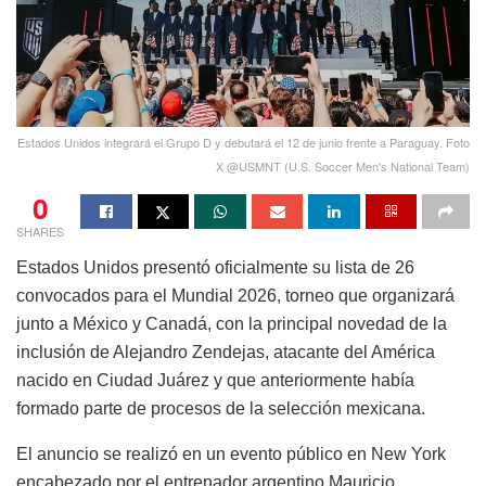
Estados Unidos integrará el Grupo D y debutará el 12 de junio frente a Paraguay. Foto
X @USMNT (U.S. Soccer Men's National Team)
0
SHARES
Estados Unidos presentó oficialmente su lista de 26
convocados para el Mundial 2026, torneo que organizará
junto a México y Canadá, con la principal novedad de la
inclusión de Alejandro Zendejas, atacante del América
nacido en Ciudad Juárez y que anteriormente había
formado parte de procesos de la selección mexicana.
El anuncio se realizó en un evento público en New York
encabezado por el entrenador argentino Mauricio