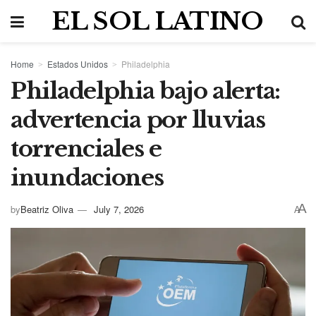
EL SOL LATINO
Home
Estados Unidos
Philadelphia
Philadelphia bajo alerta:
advertencia por lluvias
torrenciales e
inundaciones
A
by
Beatriz Oliva
July 7, 2026
A