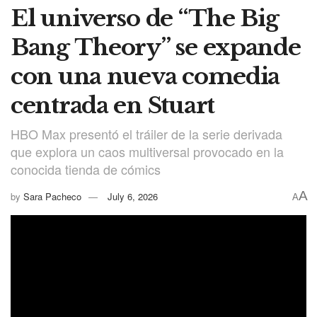
El universo de “The Big
Bang Theory” se expande
con una nueva comedia
centrada en Stuart
HBO Max presentó el tráiler de la serie derivada
que explora un caos multiversal provocado en la
conocida tienda de cómics
A
by
Sara Pacheco
July 6, 2026
A