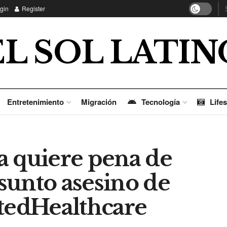
gin
Register
EL SOL LATIN
Entretenimiento
Migración
Tecnología
Lifes
ia quiere pena de
sunto asesino de
itedHealthcare