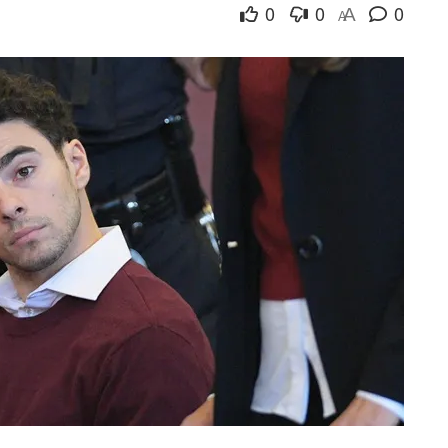
0
0
0
A
A