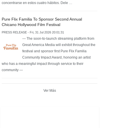
concentrarse en estos cuatro hábitos. Dele …
Pure Flix Familia To Sponsor Second Annual
Chicano Hollywood Film Festival
PRESS RELEASE - Fri, 31 Jul 2026 20:01:31
— The soon-to-launch streaming platform from
Great America Media will exhibit throughout the
festival and sponsor first Pure Flix Familia
Community Impact Award, honoring an artist
who has a meaningful impact through service to their
community —
Ver Más