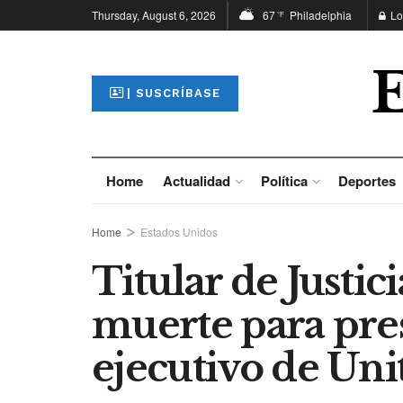
Thursday, August 6, 2026
67
Philadelphia
Lo
°F
| SUSCRÍBASE
Home
Actualidad
Política
Deportes
Home
Estados Unidos
Titular de Justic
muerte para pre
ejecutivo de Un