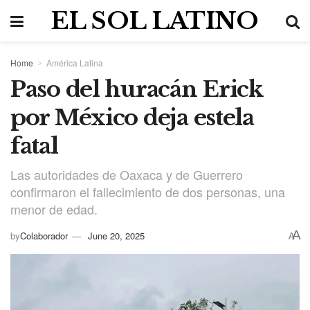
EL SOL LATINO
Home
América Latina
Paso del huracán Erick
por México deja estela
fatal
Las autoridades de Oaxaca y de Guerrero
confirmaron el fallecimiento de dos personas, una
menor de edad.
A
by
Colaborador
June 20, 2025
A