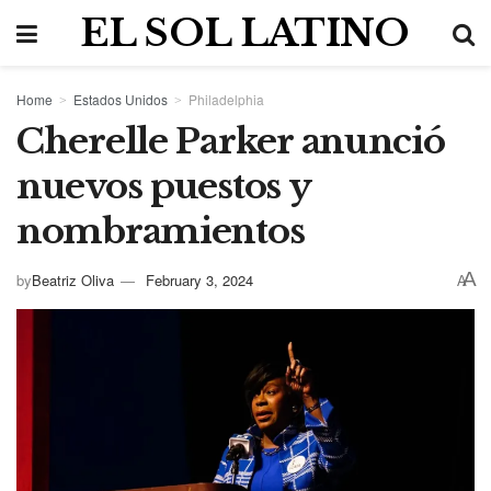
EL SOL LATINO
Home
Estados Unidos
Philadelphia
Cherelle Parker anunció
nuevos puestos y
nombramientos
A
by
Beatriz Oliva
February 3, 2024
A