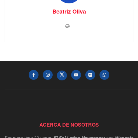
Beatriz Oliva
ACERCA DE NOSOTROS
For more than 32 years,
El Sol Latino Newspaper
and
Hispanic