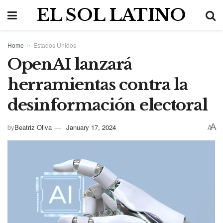
EL SOL LATINO
Home
Estados Unidos
OpenAI lanzará
herramientas contra la
desinformación electoral
A
by
Beatriz Oliva
January 17, 2024
A