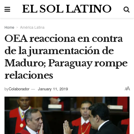
EL SOL LATINO
Home
América Latina
OEA reacciona en contra
de la juramentación de
Maduro; Paraguay rompe
relaciones
A
by
Colaborador
January 11, 2019
A