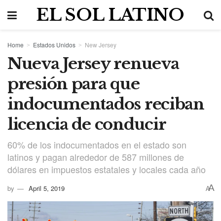
EL SOL LATINO
Home
Estados Unidos
New Jersey
Nueva Jersey renueva
presión para que
indocumentados reciban
licencia de conducir
60% de los indocumentados en el estado son
latinos y pagan alrededor de 587 millones de
dólares en impuestos estatales y locales cada año
A
by
April 5, 2019
A