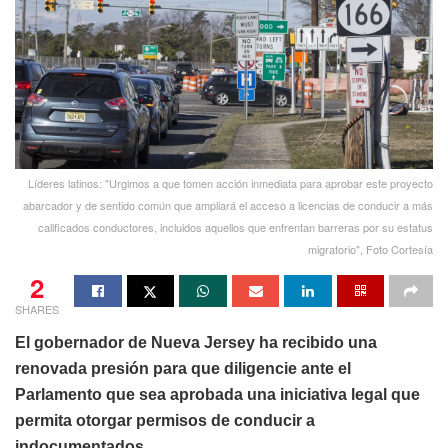
Líderes latinos: "Urgimos a que tomen acción inmediata para aprobar este proyecto
abarcador y de sentido común que ampliará el acceso a licencias de conducir a más
calificados conductores, incluidos aquellos que enfrentan barreras por su estatus
migratorio", Foto Cortesía
2
SHARES
El gobernador de Nueva Jersey ha recibido una
renovada presión para que diligencie ante el
Parlamento que sea aprobada una iniciativa legal que
permita otorgar permisos de conducir a
indocumentados.