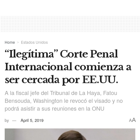
Home
Estados Unidos
“Ilegítima” Corte Penal
Internacional comienza a
ser cercada por EE.UU.
A la fiscal jefe del Tribunal de La Haya, Fatou
Bensouda, Washington le revocó el visado y no
podrá asistir a sus reuniones en la ONU
A
by
April 5, 2019
A