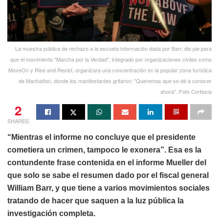
La muestra pública de rechazo a la escueta información dada por Barr, dio pie para
que el movimiento "Marcha por la Verdad", integrado por organizaciones civiles como
MoveOn y Rise and Resist, organizara una concentración en la popular zona turística
de Manhattan, donde los manifestantes gritaron: "Queremos que se dé a conocer
ahora". Foto Cortesía
2
SHARES
“Mientras el informe no concluye que el presidente
cometiera un crimen, tampoco le exonera”. Esa es la
contundente frase contenida en el informe Mueller del
que solo se sabe el resumen dado por el fiscal general
William Barr, y que tiene a varios movimientos sociales
tratando de hacer que saquen a la luz pública la
investigación completa.