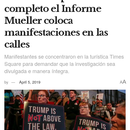
completo el Informe
Mueller coloca
manifestaciones en las
calles
Manifestantes se concentraron en la turística Times
Square para demandar que la investigación sea
divulgada e manera íntegra.
A
by
April 5, 2019
A