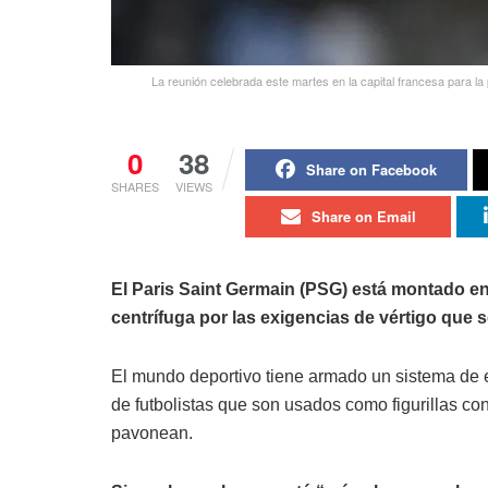
La reunión celebrada este martes en la capital francesa para l
0
38
Share on Facebook
SHARES
VIEWS
Share on Email
El Paris Saint Germain (PSG) está montado 
centrífuga por las exigencias de vértigo que 
El mundo deportivo tiene armado un sistema de 
de futbolistas que son usados como figurillas con
pavonean.