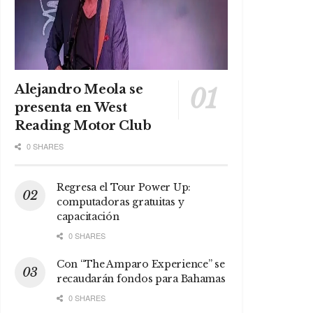
Alejandro Meola se
presenta en West
Reading Motor Club
0 SHARES
Regresa el Tour Power Up:
computadoras gratuitas y
capacitación
0 SHARES
Con “The Amparo Experience” se
recaudarán fondos para Bahamas
0 SHARES