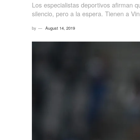
Los especialistas deportivos afirman q
silencio, pero a la espera. Tienen a Vin
by
August 14, 2019