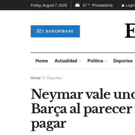
Friday, August 7, 2026
67
Philadelphia
Login
°F
| SUSCRÍBASE
Home
Actualidad
Política
Deportes
Home
Deportes
Neymar vale uno
Barça al parecer 
pagar