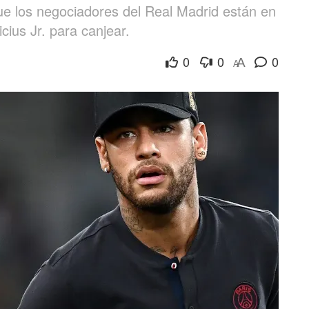
ue los negociadores del Real Madrid están en
icius Jr. para canjear.
0
0
0
A
A