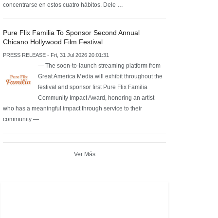
concentrarse en estos cuatro hábitos. Dele …
Pure Flix Familia To Sponsor Second Annual
Chicano Hollywood Film Festival
PRESS RELEASE - Fri, 31 Jul 2026 20:01:31
— The soon-to-launch streaming platform from
Great America Media will exhibit throughout the
festival and sponsor first Pure Flix Familia
Community Impact Award, honoring an artist
who has a meaningful impact through service to their
community —
Ver Más