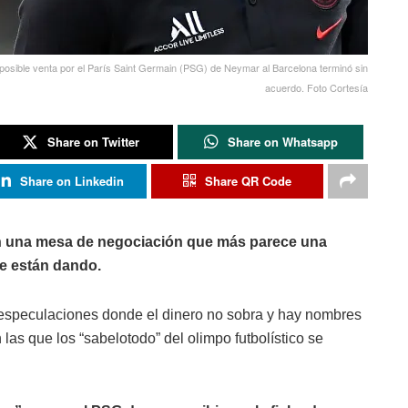
a posible venta por el París Saint Germain (PSG) de Neymar al Barcelona terminó sin
acuerdo. Foto Cortesía
Share on Twitter
Share on Whatsapp
Share on Linkedin
Share QR Code
en una mesa de negociación que más parece una
se están dando.
especulaciones donde el dinero no sobra y hay nombres
 las que los “sabelotodo” del olimpo futbolístico se