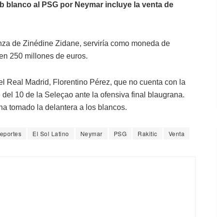
lub blanco al PSG por Neymar incluye la venta de
anza de Zinédine Zidane, serviría como moneda de
en 250 millones de euros.
l Real Madrid, Florentino Pérez, que no cuenta con la
e del 10 de la Seleçao ante la ofensiva final blaugrana.
a tomado la delantera a los blancos.
eportes
El Sol Latino
Neymar
PSG
Rakitic
Venta