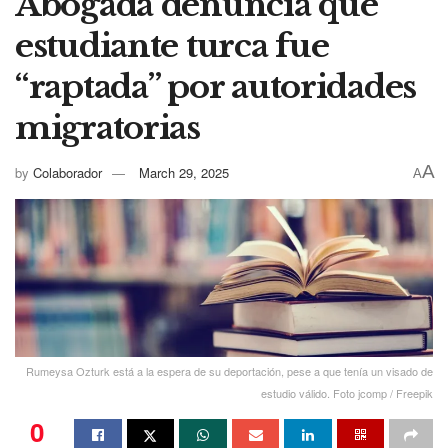
Abogada denuncia que
estudiante turca fue
“raptada” por autoridades
migratorias
A
by
Colaborador
March 29, 2025
A
Rumeysa Ozturk está a la espera de su deportación, pese a que tenía un visado de
estudio válido. Foto jcomp / Freepik
0