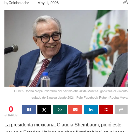
A
by
Colaborador
May 1, 2026
A
Rubén Rocha Moya, miembro del partido oficialista Morena, gobierna el violento
estado de Sinaloa desde 2021. Foto Facebook Rubén Rocha Moya
0
SHARES
La presidenta mexicana, Claudia Sheinbaum, pidió este