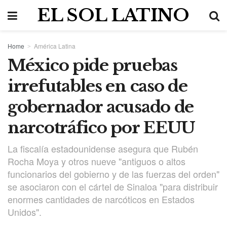
EL SOL LATINO
Home
América Latina
México pide pruebas
irrefutables en caso de
gobernador acusado de
narcotráfico por EEUU
La fiscalía estadounidense asegura que Rubén
Rocha Moya y otros nueve "antiguos o altos
funcionarios del gobierno y de las fuerzas del orden"
se asociaron con el cártel de Sinaloa "para distribuir
enormes cantidades de narcóticos en Estados
Unidos".