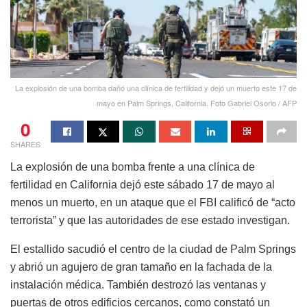
La explosión de una bomba dañó una clínica de fertilidad y dejó un muerto este 17 de
mayo en Palm Springs, California. Foto Gabriel Osorio / AFP
0
SHARES
La explosión de una bomba frente a una clínica de
fertilidad en California dejó este sábado 17 de mayo al
menos un muerto, en un ataque que el FBI calificó de “acto
terrorista” y que las autoridades de ese estado investigan.
El estallido sacudió el centro de la ciudad de Palm Springs
y abrió un agujero de gran tamaño en la fachada de la
instalación médica. También destrozó las ventanas y
puertas de otros edificios cercanos, como constató un