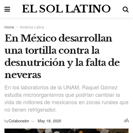
EL SOL LATINO
Home
América Latina
En México desarrollan
una tortilla contra la
desnutrición y la falta de
neveras
En los laboratorios de la UNAM, Raquel Gómez
estudia microorganismos que podrían cambiar la
vida de millones de mexicanos en zonas rurales que
no tienen refrigerador.
A
by
Colaborador
May 18, 2025
A