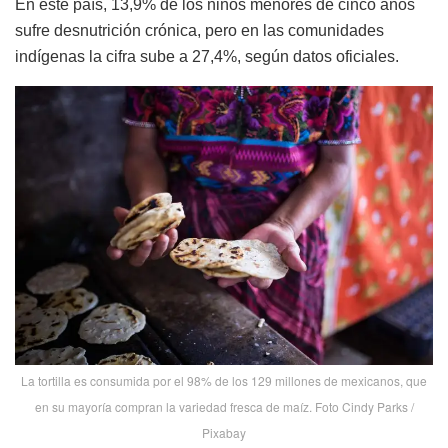
En este país, 13,9% de los niños menores de cinco años
sufre desnutrición crónica, pero en las comunidades
indígenas la cifra sube a 27,4%, según datos oficiales.
La tortilla es consumida por el 98% de los 129 millones de mexicanos, que
en su mayoría compran la variedad fresca de maíz. Foto Cindy Parks /
Pixabay