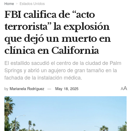
Home
Estados Unidos
FBI califica de “acto
terrorista” la explosión
que dejó un muerto en
clínica en California
El estallido sacudió el centro de la ciudad de Palm
Springs y abrió un agujero de gran tamaño en la
fachada de la instalación médica.
A
by
Marianela Rodríguez
May 18, 2025
A