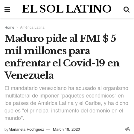
EL SOL LATINO
Home
América Latina
Maduro pide al FMI $ 5
mil millones para
enfrentar el Covid-19 en
Venezuela
El mandatario venezolano ha acusado al organismo
multilateral de imponer "paquetes económicos" en
los países de América Latina y el Caribe, y ha dicho
que es "el principal instrumento del demonio en el
mundo".
A
by
Marianela Rodríguez
March 18, 2020
A