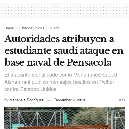
Home
Estados Unidos
Miami
Autoridades atribuyen a
estudiante saudí ataque en
base naval de Pensacola
El atacante identificado como Mohammed Saeed
Alshamrani publicó mensajes hostiles en Twitter
contra Estados Unidos
A
by
Marianela Rodríguez
December 9, 2019
A