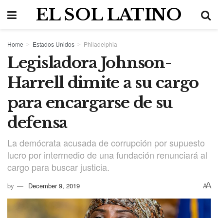
EL SOL LATINO
Home
Estados Unidos
Philadelphia
Legisladora Johnson-
Harrell dimite a su cargo
para encargarse de su
defensa
La demócrata acusada de corrupción por supuesto
lucro por intermedio de una fundación renunciará al
cargo para buscar justicia.
A
by
December 9, 2019
A