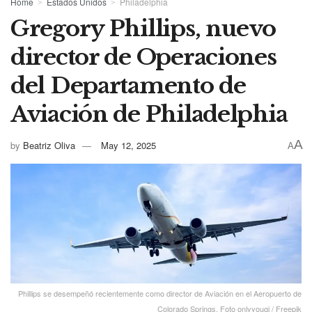
Home
Estados Unidos
Philadelphia
Gregory Phillips, nuevo
director de Operaciones
del Departamento de
Aviación de Philadelphia
A
by
Beatriz Oliva
May 12, 2025
A
Phillips se desempeñó recientemente como director de Aviación en el Aeropuerto de
Colorado Springs. Foto onlyyouqj / Freepik