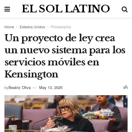
EL SOL LATINO
Home
Estados Unidos
Philadelphia
Un proyecto de ley crea
un nuevo sistema para los
servicios móviles en
Kensington
A
by
Beatriz Oliva
May 13, 2025
A