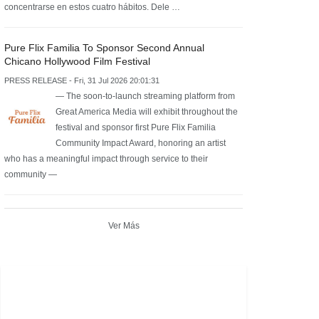
concentrarse en estos cuatro hábitos. Dele …
Pure Flix Familia To Sponsor Second Annual
Chicano Hollywood Film Festival
PRESS RELEASE - Fri, 31 Jul 2026 20:01:31
— The soon-to-launch streaming platform from
Great America Media will exhibit throughout the
festival and sponsor first Pure Flix Familia
Community Impact Award, honoring an artist
who has a meaningful impact through service to their
community —
Ver Más