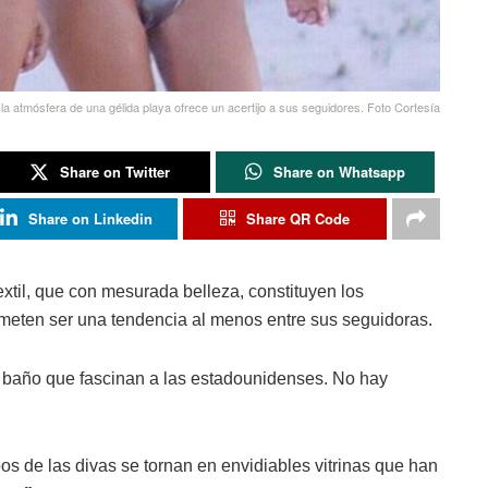
 atmósfera de una gélida playa ofrece un acertijo a sus seguidores. Foto Cortesía
Share on Twitter
Share on Whatsapp
Share on Linkedin
Share QR Code
textil, que con mesurada belleza, constituyen los
ometen ser una tendencia al menos entre sus seguidoras.
de baño que fascinan a las estadounidenses. No hay
s de las divas se tornan en envidiables vitrinas que han