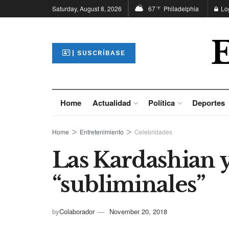
Saturday, August 8, 2026
67
Philadelphia
Lo
°F
| SUSCRÍBASE
Home
Actualidad
Política
Deportes
Home
Entretenimiento
Celebridades
Las Kardashian 
“subliminales”
by
Colaborador
November 20, 2018