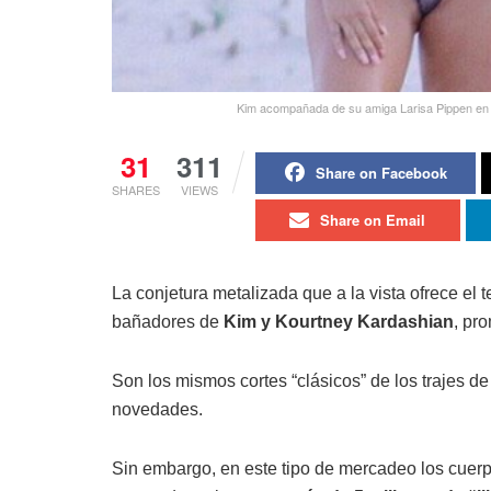
Kim acompañada de su amiga Larisa Pippen en la
31
311
Share on Facebook
SHARES
VIEWS
Share on Email
La conjetura metalizada que a la vista ofrece el 
bañadores de
Kim y Kourtney Kardashian
, pr
Son los mismos cortes “clásicos” de los trajes 
novedades.
Sin embargo, en este tipo de mercadeo los cuerpo