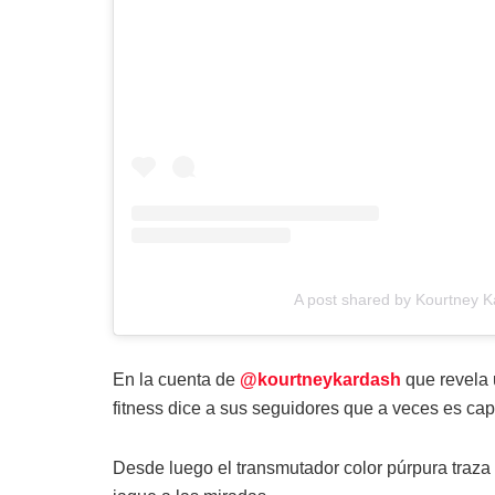
A post shared by Kourtney 
En la cuenta de
@kourtneykardash
que revela 
fitness dice a sus seguidores que a veces es capa
Desde luego el transmutador color púrpura traza 