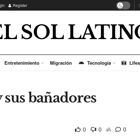
gin
Register
EL SOL LATIN
Entretenimiento
Migración
Tecnología
Lifes
y sus bañadores
0
0
0
A
A