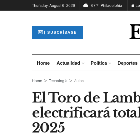
Thursday, August 6, 2026
67
Philadelphia
Lo
°F
| SUSCRÍBASE
Home
Actualidad
Política
Deportes
Home
Tecnología
Autos
El Toro de Lamb
electrificará tot
2025