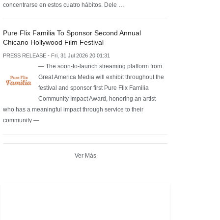
concentrarse en estos cuatro hábitos. Dele …
Pure Flix Familia To Sponsor Second Annual
Chicano Hollywood Film Festival
PRESS RELEASE - Fri, 31 Jul 2026 20:01:31
— The soon-to-launch streaming platform from
Great America Media will exhibit throughout the
festival and sponsor first Pure Flix Familia
Community Impact Award, honoring an artist
who has a meaningful impact through service to their
community —
Ver Más