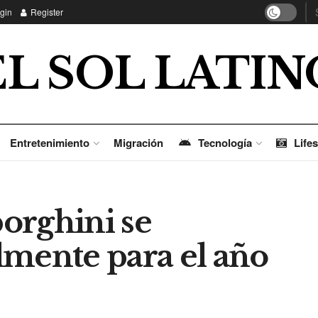
gin
Register
EL SOL LATIN
Entretenimiento
Migración
Tecnología
Lifes
orghini se
almente para el año