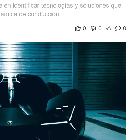
en identificar tecnologías y soluciones que
námica de conducción.
0
0
0
A
A