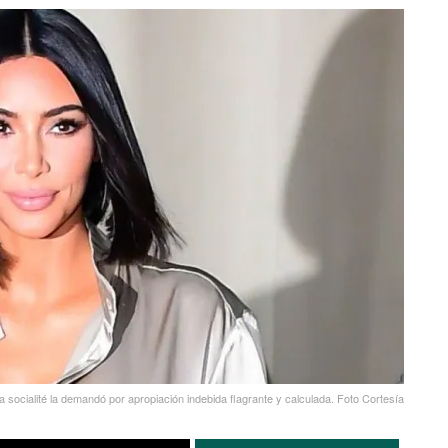
a socialité la demandó por apropiación indebida flagrante y calculada. Foto Cortesía