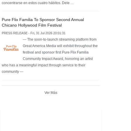
concentrarse en estos cuatro hábitos. Dele …
Pure Flix Familia To Sponsor Second Annual
Chicano Hollywood Film Festival
PRESS RELEASE - Fri, 31 Jul 2026 20:01:31
— The soon-to-launch streaming platform from
Great America Media will exhibit throughout the
festival and sponsor first Pure Flix Familia
Community Impact Award, honoring an artist
who has a meaningful impact through service to their
community —
Ver Más