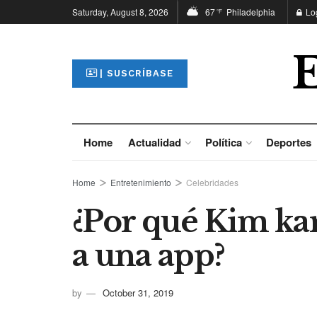
Saturday, August 8, 2026
67
Philadelphia
Lo
°F
| SUSCRÍBASE
Home
Actualidad
Política
Deportes
Home
Entretenimiento
Celebridades
¿Por qué Kim k
a una app?
by
October 31, 2019