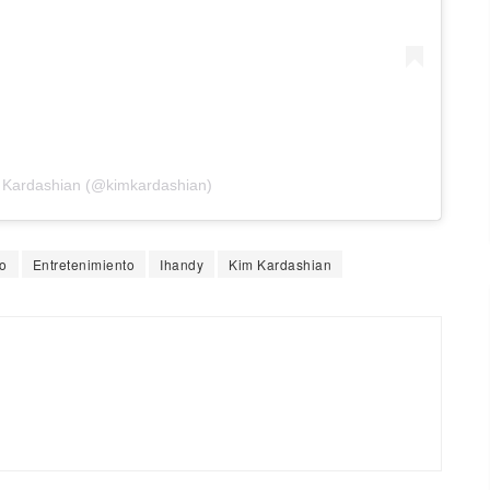
m Kardashian (@kimkardashian)
no
Entretenimiento
Ihandy
Kim Kardashian