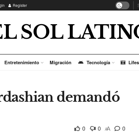
gin
Register
EL SOL LATIN
Entretenimiento
Migración
Tecnología
Lifes
ardashian demandó
0
0
0
A
A