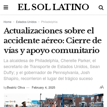
EL SOL LATINO
Home
Estados Unidos
Philadelphia
Actualizaciones sobre el
accidente aéreo: Cierre de
vías y apoyo comunitario
La alcaldesa de Philadelphia, Cherelle Parker, el
secretario de Transporte de Estados Unidos, Sean
Duffy; y el gobernador de Pennsylvania, Josh
Shapiro, recorrieron el lugar del trágico suceso
A
by
Beatriz Oliva
February 4, 2025
A