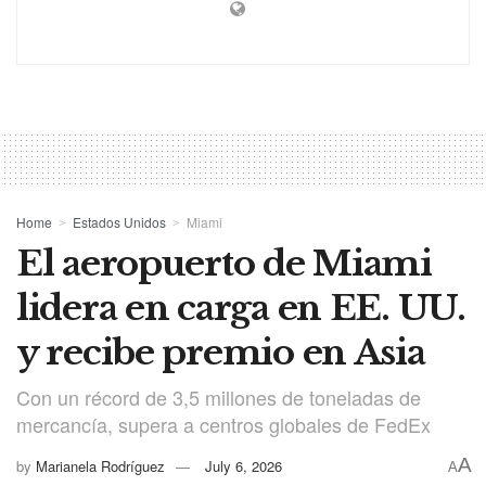
Home
Estados Unidos
Miami
El aeropuerto de Miami
lidera en carga en EE. UU.
y recibe premio en Asia
Con un récord de 3,5 millones de toneladas de
mercancía, supera a centros globales de FedEx
A
by
Marianela Rodríguez
July 6, 2026
A