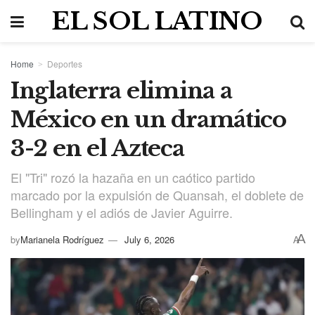
EL SOL LATINO
Home
Deportes
Inglaterra elimina a
México en un dramático
3-2 en el Azteca
El "Tri" rozó la hazaña en un caótico partido
marcado por la expulsión de Quansah, el doblete de
Bellingham y el adiós de Javier Aguirre.
A
by
Marianela Rodríguez
July 6, 2026
A