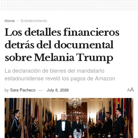
Home
Entretenimiento
Los detalles financieros
detrás del documental
sobre Melania Trump
La declaración de bienes del mandatario
estadounidense reveló los pagos de Amazon
A
by
Sara Pacheco
July 6, 2026
A