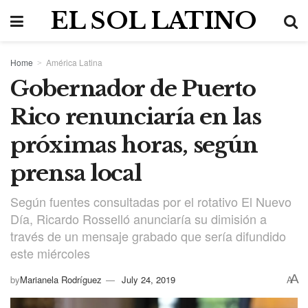
EL SOL LATINO
Home
América Latina
Gobernador de Puerto
Rico renunciaría en las
próximas horas, según
prensa local
Según fuentes consultadas por el rotativo El Nuevo
Día, Ricardo Rosselló anunciaría su dimisión a
través de un mensaje grabado que sería difundido
este miércoles
A
by
Marianela Rodríguez
July 24, 2019
A