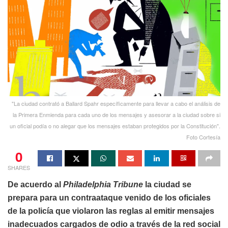
"La ciudad contrató a Ballard Spahr específicamente para llevar a cabo el análisis de
la Primera Enmienda para cada uno de los mensajes y asesorar a la ciudad sobre si
un oficial podía o no alegar que los mensajes estaban protegidos por la Constitución".
Foto Cortesía
0
SHARES
De acuerdo al
Philadelphia Tribune
la ciudad se
prepara para un contraataque venido de los oficiales
de la policía que violaron las reglas al emitir mensajes
inadecuados cargados de odio a través de la red social