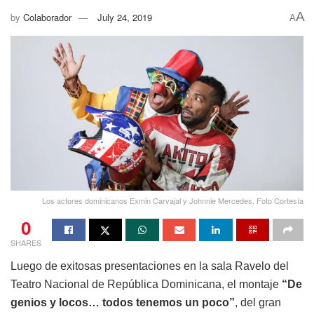
A
by
Colaborador
July 24, 2019
A
Los actores dominicanos Exmin Carvajal y Johnnie Mercedes. Foto Cortesía
0
SHARES
Luego de exitosas presentaciones en la sala Ravelo del
Teatro Nacional de República Dominicana, el montaje
“De
genios y locos… todos tenemos un poco”
, del gran