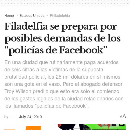
Home
Estados Unidos
Philadelphia
Filadelfia se prepara por
posibles demandas de los
“policías de Facebook”
En una ciudad que rutinariamente paga acuerdos
de seis cifras a las víctimas de la supuesta
brutalidad policial, los 25 mil dólares en sí mismos
son una gota en el vaso. Pero el abogado defensor
Troy Wilson predijo que esto era sólo el comienzo
de los gastos legales de la ciudad relacionados con
los llamados "policías de Facebook".
A
by
July 24, 2019
A