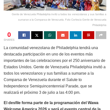
Gente de Venezuela Philadelphia invitó a todos los venezolanos y sus familias a
sumarse a la Comparsa de Venezuela. Foto Cortesía Gente de Venezuela
Philadelphia
0
SHARES
La comunidad venezolana de Philadelphia tendrá una
destacada participación en uno de los eventos más
importantes de las celebraciones por el 250 aniversario de
Estados Unidos. Gente de Venezuela Philadelphia invitó a
todos los venezolanos y sus familias a sumarse a la
Comparsa de Venezuela durante el Salute to
Independence Semiquincentennial Parade, que se
realizará el próximo 3 de julio a las 4:00 pm.
El desfile forma parte de la programación del Wawa
Welcome America 2026 y será el evento central de la