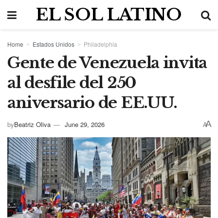
EL SOL LATINO
Home
Estados Unidos
Philadelphia
Gente de Venezuela invita
al desfile del 250
aniversario de EE.UU.
A
by
Beatriz Oliva
June 29, 2026
A