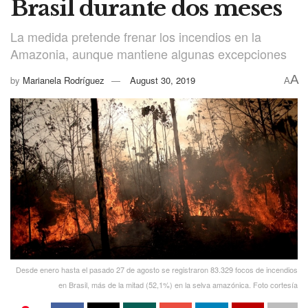
Brasil durante dos meses
La medida pretende frenar los incendios en la
Amazonia, aunque mantiene algunas excepciones
A
by
Marianela Rodríguez
August 30, 2019
A
Desde enero hasta el pasado 27 de agosto se registraron 83.329 focos de incendios
en Brasil, más de la mitad (52,1%) en la selva amazónica. Foto cortesía