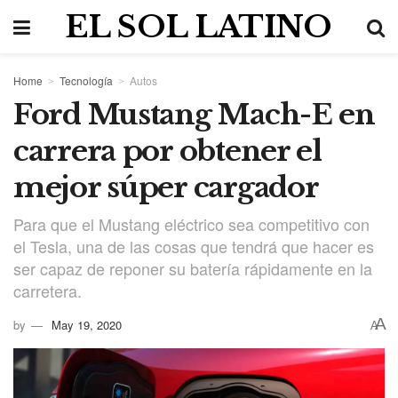
EL SOL LATINO
Home
Tecnología
Autos
Ford Mustang Mach-E en
carrera por obtener el
mejor súper cargador
Para que el Mustang eléctrico sea competitivo con
el Tesla, una de las cosas que tendrá que hacer es
ser capaz de reponer su batería rápidamente en la
carretera.
A
by
May 19, 2020
A