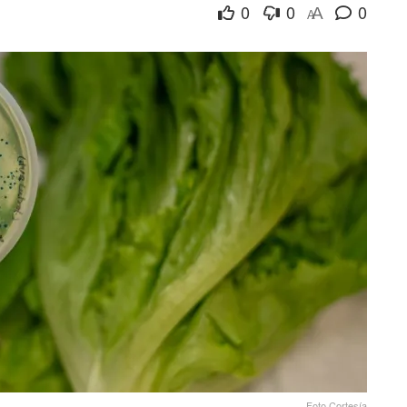
0
0
0
A
A
Foto Cortesía