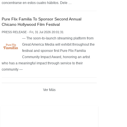
concentrarse en estos cuatro hábitos. Dele …
Pure Flix Familia To Sponsor Second Annual
Chicano Hollywood Film Festival
PRESS RELEASE - Fri, 31 Jul 2026 20:01:31
— The soon-to-launch streaming platform from
Great America Media will exhibit throughout the
festival and sponsor first Pure Flix Familia
Community Impact Award, honoring an artist
who has a meaningful impact through service to their
community —
Ver Más