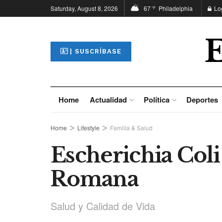
Saturday, August 8, 2026
67
Philadelphia
Lo
°F
| SUSCRÍBASE
Home
Actualidad
Política
Deportes
Home
Lifestyle
Familia & Salud
Escherichia Coli
Romana
Salud y Calidad de Vida