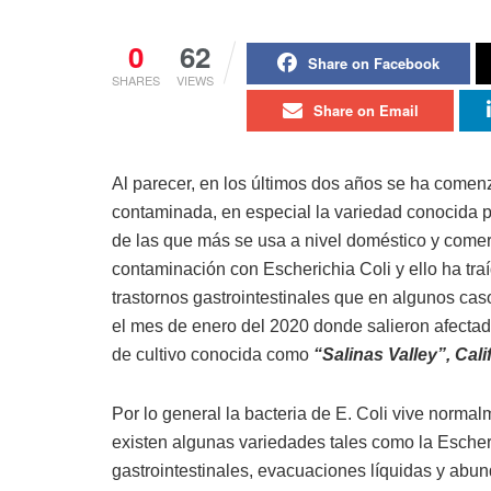
0
62
Share on Facebook
SHARES
VIEWS
Share on Email
Al parecer, en los últimos dos años se ha comenz
contaminada, en especial la variedad conocida
de las que más se usa a nivel doméstico y comer
contaminación con Escherichia Coli y ello ha tr
trastornos gastrointestinales que en algunos caso
el mes de enero del 2020 donde salieron afecta
de cultivo conocida como
“Salinas Valley”, Cali
Por lo general la bacteria de E. Coli vive normal
existen algunas variedades tales como la Escher
gastrointestinales, evacuaciones líquidas y abu