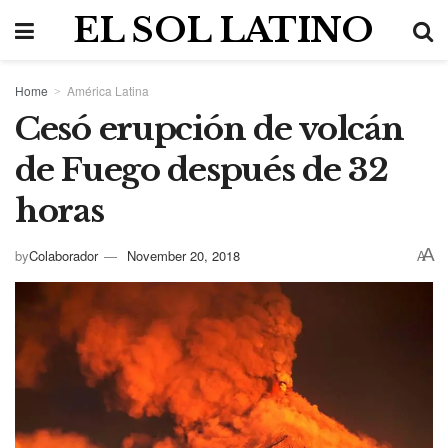
EL SOL LATINO
Home
América Latina
Cesó erupción de volcán
de Fuego después de 32
horas
A
by
Colaborador
November 20, 2018
A