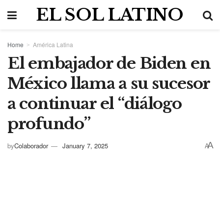
EL SOL LATINO
Home
América Latina
El embajador de Biden en
México llama a su sucesor
a continuar el “diálogo
profundo”
A
by
Colaborador
January 7, 2025
A