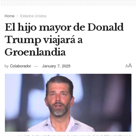
Home
Estados Unidos
El hijo mayor de Donald
Trump viajará a
Groenlandia
A
by
Colaborador
January 7, 2025
A
La visita de Donald Trump Jr es de orden privado. Foto X @DonaldJTrumpJr