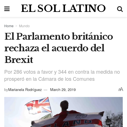
EL SOL LATINO
Home
Mundo
El Parlamento británico
rechaza el acuerdo del
Brexit
Por 286 votos a favor y 344 en contra la medida no
prosperó en la Cámara de los Comunes
A
by
Marianela Rodríguez
March 29, 2019
A