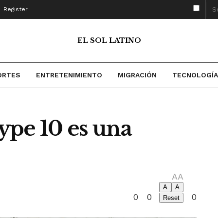
Register
EL SOL LATINO
ORTES
ENTRETENIMIENTO
MIGRACIÓN
TECNOLOGÍA
type 10 es una
A
A
A
A
0
0
0
Reset