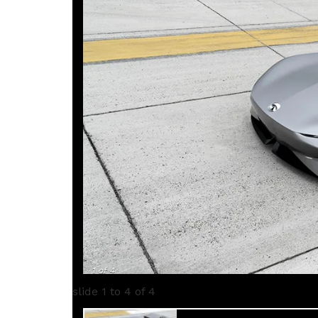
1
of 4
slide
1 to 4
of 4