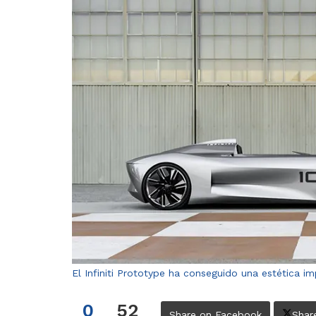
El Infiniti Prototype ha conseguido una estética i
0
52
Share on Facebook
Shar