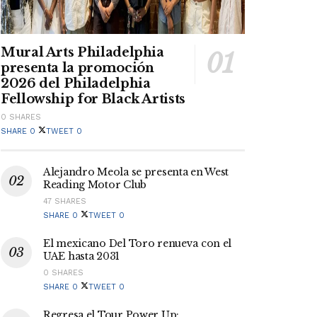
Mural Arts Philadelphia
presenta la promoción
2026 del Philadelphia
Fellowship for Black Artists
0 SHARES
SHARE
0
TWEET
0
Alejandro Meola se presenta en West
Reading Motor Club
47 SHARES
SHARE
0
TWEET
0
El mexicano Del Toro renueva con el
UAE hasta 2031
0 SHARES
SHARE
0
TWEET
0
Regresa el Tour Power Up: