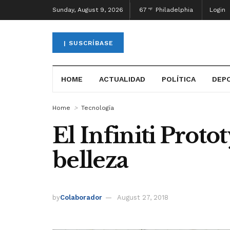
Sunday, August 9, 2026
67
Philadelphia
Login
°F
| SUSCRÍBASE
HOME
ACTUALIDAD
POLÍTICA
DEP
Home
Tecnología
El Infiniti Proto
belleza
by
Colaborador
August 27, 2018