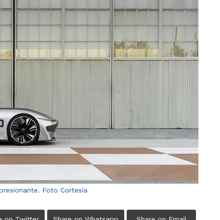
mpresionante. Foto Cortesía
e on Twitter
Share on Whatsapp
Share on Email