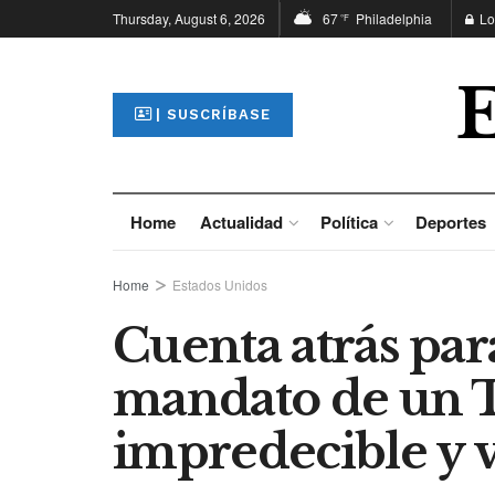
Thursday, August 6, 2026
67
Philadelphia
Lo
°F
| SUSCRÍBASE
Home
Actualidad
Política
Deportes
Home
Estados Unidos
Cuenta atrás par
mandato de un
impredecible y 