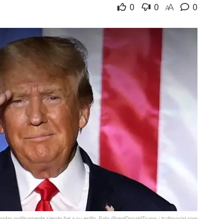
0
0
0
A
A
tar políticamente siendo fiel a su estilo. Foto @realDonaldTrump / truthsocial.com