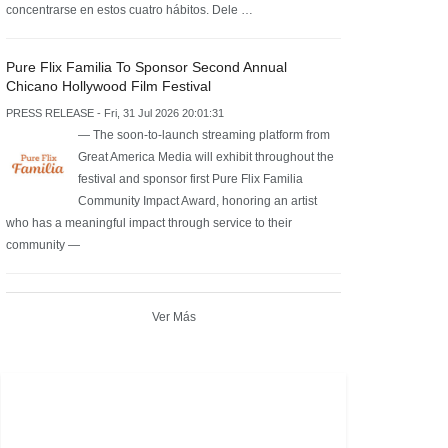
concentrarse en estos cuatro hábitos. Dele …
Pure Flix Familia To Sponsor Second Annual
Chicano Hollywood Film Festival
PRESS RELEASE - Fri, 31 Jul 2026 20:01:31
— The soon-to-launch streaming platform from
Great America Media will exhibit throughout the
festival and sponsor first Pure Flix Familia
Community Impact Award, honoring an artist
who has a meaningful impact through service to their
community —
Ver Más