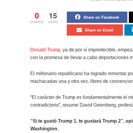
0
15
Share on Facebook
SHARES
VIEWS
Share on Email
Donald Trump
, ya de por sí impredecible, emp
con la promesa de llevar a cabo deportaciones m
El millonario republicano ha logrado remontar polí
machacadas una y otra vez, libres de convencio
“El carácter de Trump es fundamentalmente el mi
contradictorio”, resume David Greenberg, profeso
“Si te gustó Trump 1, te gustará Trump 2”, op
Washington.