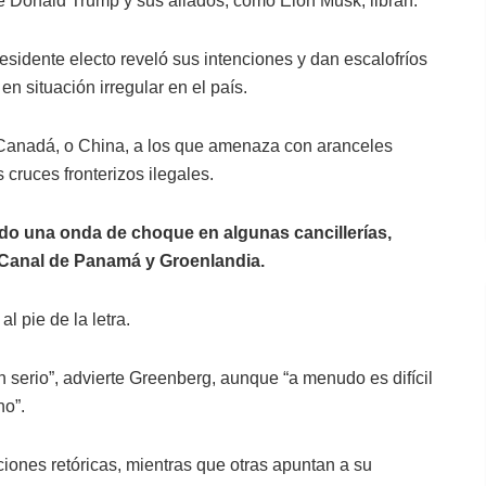
que Donald Trump y sus aliados, como Elon Musk, libran.
esidente electo reveló sus intenciones y dan escalofríos
n situación irregular en el país.
Canadá, o China, a los que amenaza con aranceles
 cruces fronterizos ilegales.
do una onda de choque en algunas cancillerías,
 Canal de Panamá y Groenlandia.
 pie de la letra.
 serio”, advierte Greenberg, aunque “a menudo es difícil
no”.
ones retóricas, mientras que otras apuntan a su