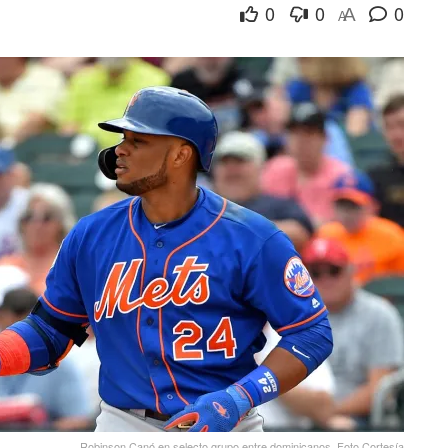
0
0
0
A
A
Robinson Canó en selecto grupo entre dominicanos. Foto Cortesía