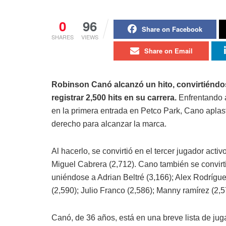
0
96
Share on Facebook
SHARES
VIEWS
Share on Email
Robinson Canó alcanzó un hito, convirtiéndo
registrar 2,500 hits en su carrera.
Enfrentando a
en la primera entrada en Petco Park, Cano aplastó
derecho para alcanzar la marca.
Al hacerlo, se convirtió en el tercer jugador acti
Miguel Cabrera (2,712). Cano también se convirt
uniéndose a Adrian Beltré (3,166); Alex Rodríguez
(2,590); Julio Franco (2,586); Manny ramírez (2,5
Canó, de 36 años, está en una breve lista de ju