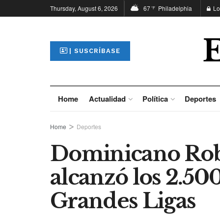
Thursday, August 6, 2026
67
Philadelphia
Lo
°F
| SUSCRÍBASE
Home
Actualidad
Política
Deportes
Home
Deportes
Dominicano Ro
alcanzó los 2.50
Grandes Ligas