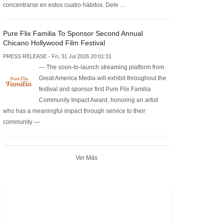
concentrarse en estos cuatro hábitos. Dele …
Pure Flix Familia To Sponsor Second Annual
Chicano Hollywood Film Festival
PRESS RELEASE - Fri, 31 Jul 2026 20:01:31
— The soon-to-launch streaming platform from
Great America Media will exhibit throughout the
festival and sponsor first Pure Flix Familia
Community Impact Award, honoring an artist
who has a meaningful impact through service to their
community —
Ver Más