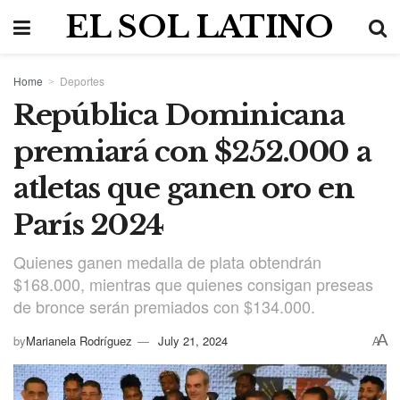
EL SOL LATINO
Home
Deportes
República Dominicana
premiará con $252.000 a
atletas que ganen oro en
París 2024
Quienes ganen medalla de plata obtendrán
$168.000, mientras que quienes consigan preseas
de bronce serán premiados con $134.000.
A
by
Marianela Rodríguez
July 21, 2024
A