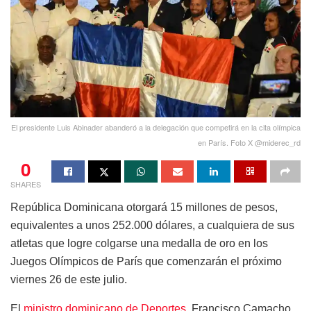
El presidente Luis Abinader abanderó a la delegación que competirá en la cita olímpica
en París. Foto X @miderec_rd
0
SHARES
República Dominicana otorgará 15 millones de pesos,
equivalentes a unos 252.000 dólares, a cualquiera de sus
atletas que logre colgarse una medalla de oro en los
Juegos Olímpicos de París que comenzarán el próximo
viernes 26 de este julio.
El
ministro dominicano de Deportes
, Francisco Camacho,