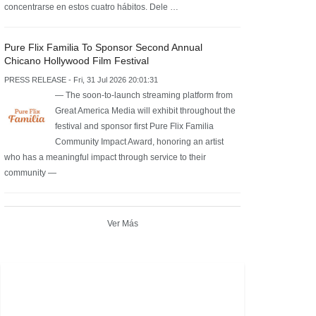
concentrarse en estos cuatro hábitos. Dele …
Pure Flix Familia To Sponsor Second Annual
Chicano Hollywood Film Festival
PRESS RELEASE - Fri, 31 Jul 2026 20:01:31
— The soon-to-launch streaming platform from
Great America Media will exhibit throughout the
festival and sponsor first Pure Flix Familia
Community Impact Award, honoring an artist
who has a meaningful impact through service to their
community —
Ver Más