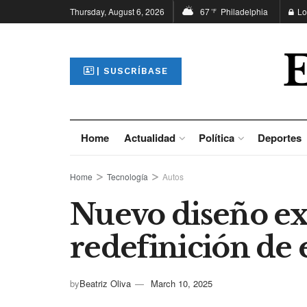
Thursday, August 6, 2026
67
Philadelphia
Lo
°F
| SUSCRÍBASE
Home
Actualidad
Política
Deportes
Home
Tecnología
Autos
Nuevo diseño ext
redefinición de 
by
Beatriz Oliva
March 10, 2025