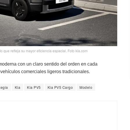
 que refleja su mayor eficiencia espacial. Foto kia.com
moderna con un claro sentido del orden en cada
vehículos comerciales ligeros tradicionales.
tegia
Kia
Kia PV5
Kia PV5 Cargo
Modelo