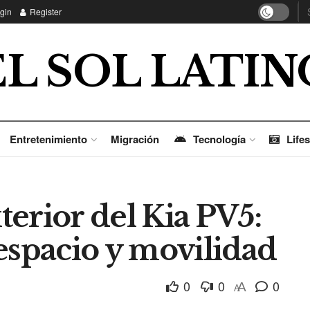
gin
Register
EL SOL LATIN
Entretenimiento
Migración
Tecnología
Lifes
erior del Kia PV5:
espacio y movilidad
0
0
0
A
A