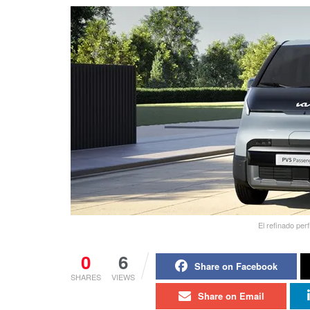
El refinado pe
0
6
Share on Facebook
SHARES
VIEWS
Share on Email