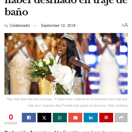
haber desfilado en traje de
baño
A
by
Colaborador
September 12, 2018
A
"Soy más que sólo eso (cuerpo). Y todas esas mujeres en el escenario son más que
sólo eso", expresó Nia Franklin tras ganar el concurso. Foto Cortesía
0
SHARES