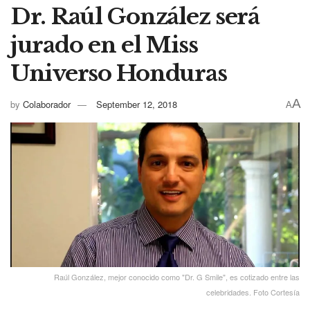
Dr. Raúl González será
jurado en el Miss
Universo Honduras
A
by
Colaborador
September 12, 2018
A
Raúl González, mejor conocido como "Dr. G Smile", es cotizado entre las
celebridades. Foto Cortesía