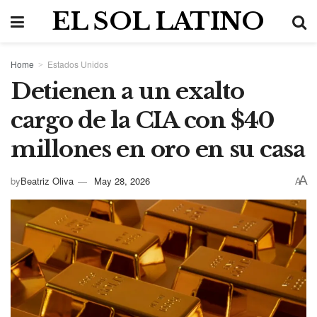
EL SOL LATINO
Home
Estados Unidos
Detienen a un exalto
cargo de la CIA con $40
millones en oro en su casa
A
by
Beatriz Oliva
May 28, 2026
A