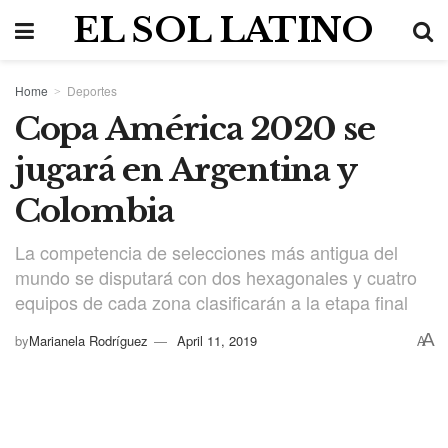
EL SOL LATINO
Home
Deportes
Copa América 2020 se
jugará en Argentina y
Colombia
La competencia de selecciones más antigua del
mundo se disputará con dos hexagonales y cuatro
equipos de cada zona clasificarán a la etapa final
A
by
Marianela Rodríguez
April 11, 2019
A