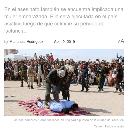
En el asesinato también se encuentra implicada una
mujer embarazada. Ella será ejecutada en el país
asiático luego de que culmine su periodo de
lactancia.
A
by
Marianela Rodríguez
April 9, 2019
A
Los dos hombres fueron fusilados en una plaza pública de la ciudad de Adén, en
Yemen. Foto cortesía