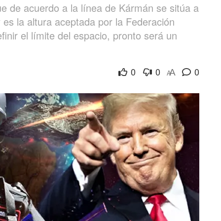
que de acuerdo a la línea de Kármán se sitúa a
y es la altura aceptada por la Federación
inir el límite del espacio, pronto será un
0
0
0
A
A