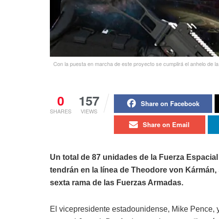
Con la puesta en marcha de este proyecto se cumplirá el anhelo de la
0
157
Share on Facebook
SHARES
VIEWS
Share on Email
Un total de 87 unidades de la Fuerza Espacia
tendrán en la línea de Theodore von Kármán, 
sexta rama de las Fuerzas Armadas.
El vicepresidente estadounidense, Mike Pence, y