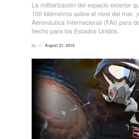
La militarización del espacio exterior 
100 kilómetros sobre el nivel del mar, 
Aeronáutica Internacional (FAI) para def
hecho para los Estados Unidos.
by
August 21, 2019