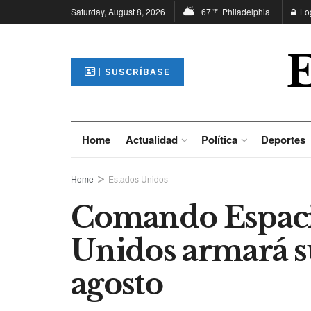
Saturday, August 8, 2026
67
Philadelphia
Lo
°F
| SUSCRÍBASE
Home
Actualidad
Política
Deportes
Home
Estados Unidos
Comando Espacia
Unidos armará su
agosto