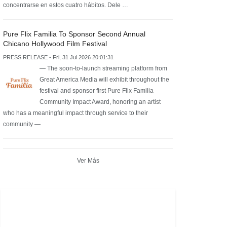
concentrarse en estos cuatro hábitos. Dele …
Pure Flix Familia To Sponsor Second Annual
Chicano Hollywood Film Festival
PRESS RELEASE - Fri, 31 Jul 2026 20:01:31
— The soon-to-launch streaming platform from
Great America Media will exhibit throughout the
festival and sponsor first Pure Flix Familia
Community Impact Award, honoring an artist
who has a meaningful impact through service to their
community —
Ver Más