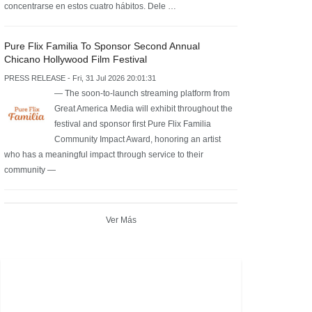
concentrarse en estos cuatro hábitos. Dele …
Pure Flix Familia To Sponsor Second Annual
Chicano Hollywood Film Festival
PRESS RELEASE - Fri, 31 Jul 2026 20:01:31
— The soon-to-launch streaming platform from
Great America Media will exhibit throughout the
festival and sponsor first Pure Flix Familia
Community Impact Award, honoring an artist
who has a meaningful impact through service to their
community —
Ver Más