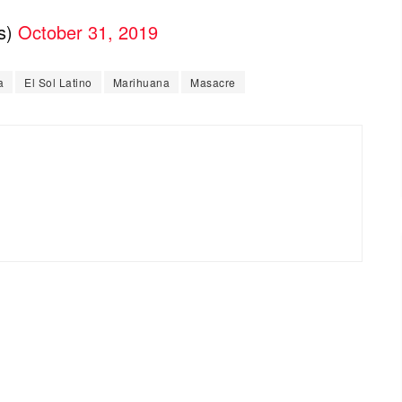
s)
October 31, 2019
a
El Sol Latino
Marihuana
Masacre