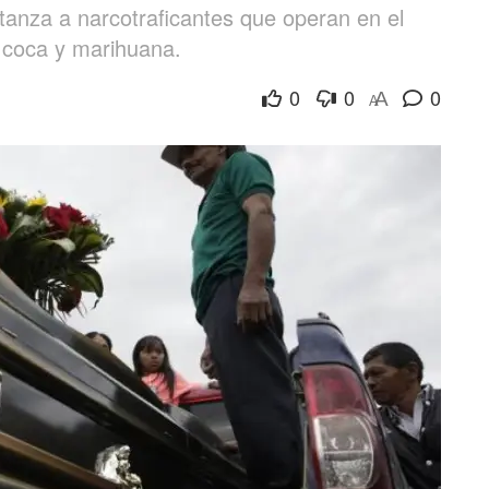
tanza a narcotraficantes que operan en el
 coca y marihuana.
0
0
0
A
A