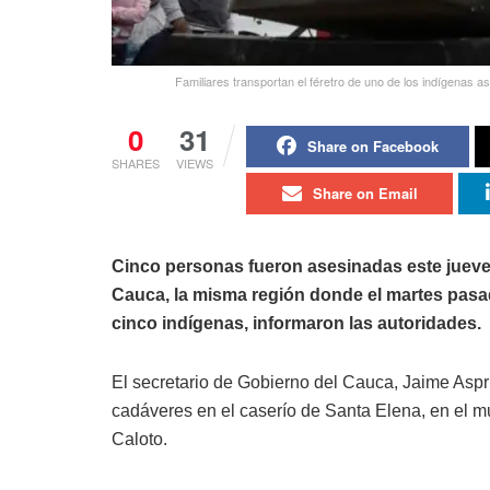
Familiares transportan el féretro de uno de los indígenas
0
31
Share on Facebook
SHARES
VIEWS
Share on Email
Cinco personas fueron asesinadas este jueve
Cauca, la misma región donde el martes pas
cinco indígenas, informaron las autoridades.
El secretario de Gobierno del Cauca, Jaime Aspri
cadáveres en el caserío de Santa Elena, en el mu
Caloto.