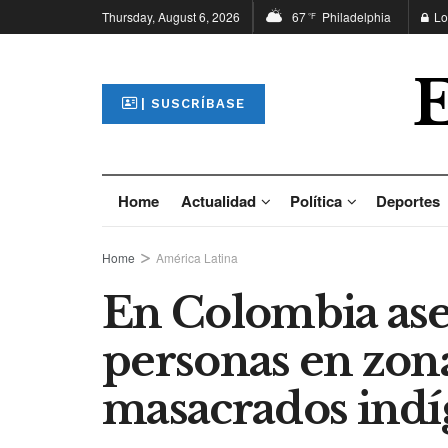
Thursday, August 6, 2026
67
Philadelphia
Lo
°F
| SUSCRÍBASE
Home
Actualidad
Política
Deportes
Home
América Latina
En Colombia ase
personas en zon
masacrados indí