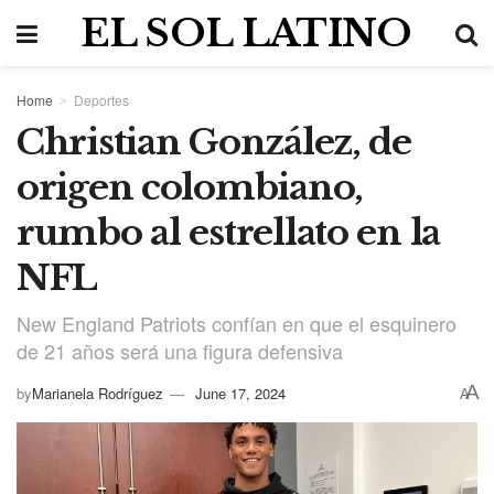
EL SOL LATINO
Home
Deportes
Christian González, de
origen colombiano,
rumbo al estrellato en la
NFL
New England Patriots confían en que el esquinero
de 21 años será una figura defensiva
A
by
Marianela Rodríguez
June 17, 2024
A