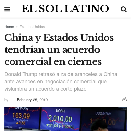
EL SOL LATINO
Home
Estados Unidos
China y Estados Unidos
tendrían un acuerdo
comercial en ciernes
Donald Trump retrasó alza de aranceles a China
ante avances en negociación comercial que
vislumbra un acuerdo a corto plazo
A
by
February 25, 2019
A