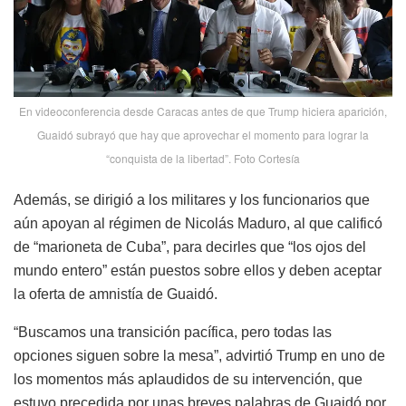
En videoconferencia desde Caracas antes de que Trump hiciera aparición,
Guaidó subrayó que hay que aprovechar el momento para lograr la
“conquista de la libertad”. Foto Cortesía
Además, se dirigió a los militares y los funcionarios que
aún apoyan al régimen de Nicolás Maduro, al que calificó
de “marioneta de Cuba”, para decirles que “los ojos del
mundo entero” están puestos sobre ellos y deben aceptar
la oferta de amnistía de Guaidó.
“Buscamos una transición pacífica, pero todas las
opciones siguen sobre la mesa”, advirtió Trump en uno de
los momentos más aplaudidos de su intervención, que
estuvo precedida por unas breves palabras de Guaidó por