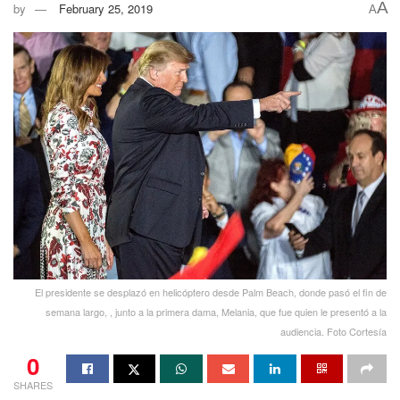
A
by
February 25, 2019
A
El presidente se desplazó en helicóptero desde Palm Beach, donde pasó el fin de
semana largo, , junto a la primera dama, Melania, que fue quien le presentó a la
audiencia. Foto Cortesía
0
SHARES