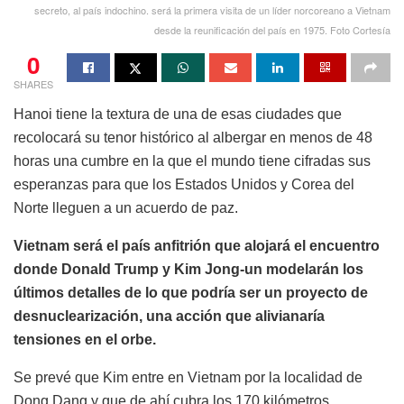
secreto, al país indochino. será la primera visita de un líder norcoreano a Vietnam
desde la reunificación del país en 1975. Foto Cortesía
0
SHARES
Hanoi tiene la textura de una de esas ciudades que
recolocará su tenor histórico al albergar en menos de 48
horas una cumbre en la que el mundo tiene cifradas sus
esperanzas para que los Estados Unidos y Corea del
Norte lleguen a un acuerdo de paz.
Vietnam será el país anfitrión que alojará el encuentro
donde Donald Trump y Kim Jong-un modelarán los
últimos detalles de lo que podría ser un proyecto de
desnuclearización, una acción que alivianaría
tensiones en el orbe.
Se prevé que Kim entre en Vietnam por la localidad de
Dong Dang y que de ahí cubra los 170 kilómetros