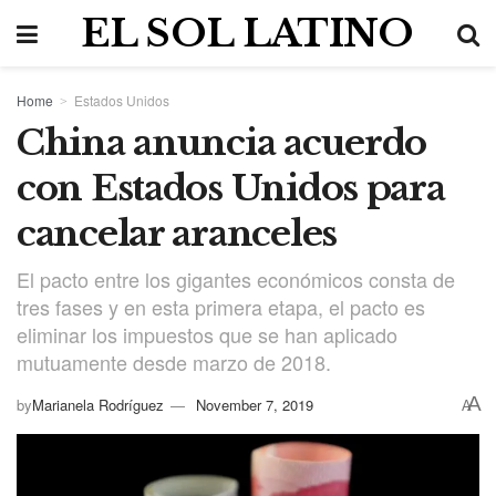
EL SOL LATINO
Home
Estados Unidos
China anuncia acuerdo
con Estados Unidos para
cancelar aranceles
El pacto entre los gigantes económicos consta de
tres fases y en esta primera etapa, el pacto es
eliminar los impuestos que se han aplicado
mutuamente desde marzo de 2018.
A
by
Marianela Rodríguez
November 7, 2019
A