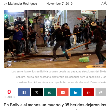
A
by
Marianela Rodríguez
November 7, 2019
A
Los enfrentamientos en Bolivia ocurren desde las pasadas elecciones del 20 de
octubre, en las que el órgano electoral le dio ganador pero la oposición y los
movimientos cívicos denuncian que hubo un fraude electoral. Foto cortesía
0
SHARES
En Bolivia al menos un muerto y 35 heridos dejaron los