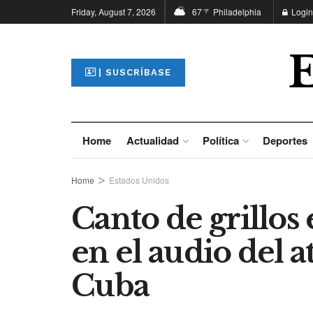
Friday, August 7, 2026
67
Philadelphia
Login
°F
| SUSCRÍBASE
Home
Actualidad
Política
Deportes
Home
Estados Unidos
Canto de grillos 
en el audio del 
Cuba