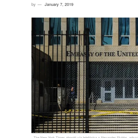
by
January 7, 2019
The New York Times abordó vía telefónica a Alexander Stubbs, adscrito