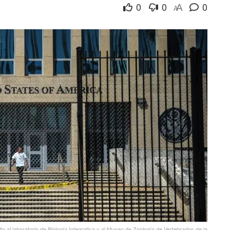
0
0
0
A
A
 al laboratorio de Biología Integrativa y al Museo de Zoología de Vertebrados de la