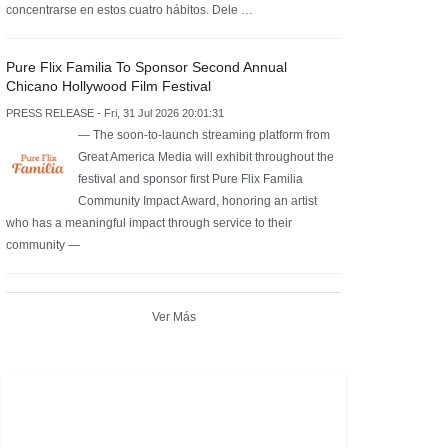
concentrarse en estos cuatro hábitos. Dele …
Pure Flix Familia To Sponsor Second Annual
Chicano Hollywood Film Festival
PRESS RELEASE - Fri, 31 Jul 2026 20:01:31
— The soon-to-launch streaming platform from
Great America Media will exhibit throughout the
festival and sponsor first Pure Flix Familia
Community Impact Award, honoring an artist
who has a meaningful impact through service to their
community —
Ver Más