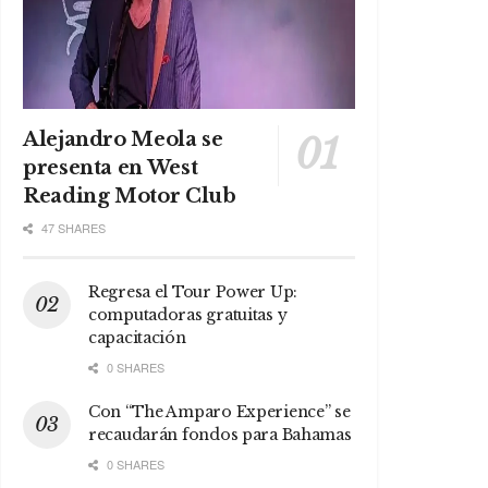
Alejandro Meola se
presenta en West
Reading Motor Club
47 SHARES
Regresa el Tour Power Up:
computadoras gratuitas y
capacitación
0 SHARES
Con “The Amparo Experience” se
recaudarán fondos para Bahamas
0 SHARES